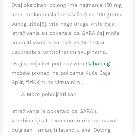
Ovaj oksidirani oolong ima najmanje 150 mg
ama-aminomaslačne kiseline) na 100 grama
suhog lišća[9], više nego druge vrste čaja.
Istraživanja su pokazala da GABA čaj može
smanjiti visoki krvni tlak za 14-17% u
usporedbi s kontroliranim skupinama.
Ovaj specijalitet pod nazivom
Gabalong
možete pronaći na policama Kuće Čaja
Split, fizičkim, te virtualnim…
Može poboljšati san
Istraživanje je pokazalo da GABA u
kombinaciji s L-teaninom može uzrokovati
dulji san i smanjiti latenciju sna. Oolong