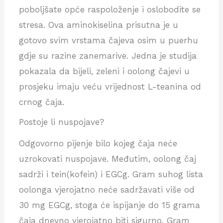
poboljšate opće raspoloženje i oslobodite se
stresa. Ova aminokiselina prisutna je u
gotovo svim vrstama čajeva osim u puerhu
gdje su razine zanemarive. Jedna je studija
pokazala da bijeli, zeleni i oolong čajevi u
prosjeku imaju veću vrijednost L-teanina od
crnog čaja.
Postoje li nuspojave?
Odgovorno pijenje bilo kojeg čaja neće
uzrokovati nuspojave. Međutim, oolong čaj
sadrži i tein(kofein) i EGCg. Gram suhog lista
oolonga vjerojatno neće sadržavati više od
30 mg EGCg, stoga će ispijanje do 15 grama
čaja dnevno vjerojatno biti sigurno. Gram