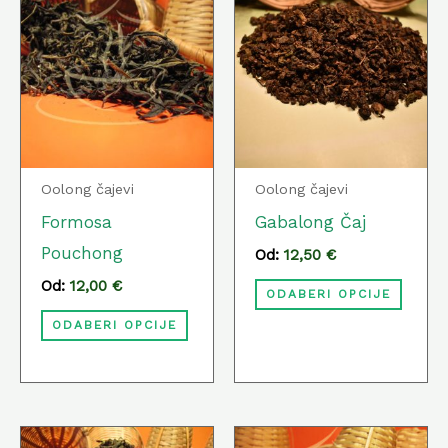
proizvod
proiz
ima
ima
više
više
varijanti.
varija
Opcije
Opcij
se
se
Oolong čajevi
Oolong čajevi
mogu
mog
Formosa
Gabalong Čaj
odabrati
odabr
Pouchong
Od:
12,50
€
na
na
Od:
12,00
€
ODABERI OPCIJE
stranici
strani
ODABERI OPCIJE
proizvoda
proiz
Ovaj
Ovaj