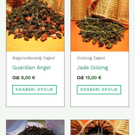
proizvod
proiz
ima
ima
više
više
varijanti.
varija
Opcije
Opcij
se
se
Najprodavaniji čajevi
Oolong čajevi
mogu
mog
Guardian Angel
Jade Oolong
odabrati
odabr
Od:
6,00
€
Od:
15,00
€
na
na
ODABERI OPCIJE
ODABERI OPCIJE
stranici
strani
proizvoda
proiz
Ovaj
Ovaj
proizvod
proiz