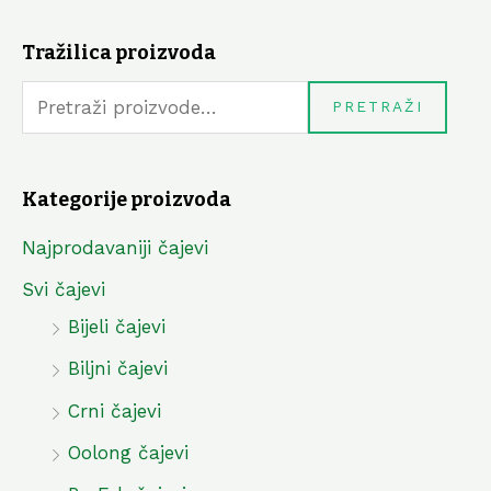
Tražilica proizvoda
P
r
PRETRAŽI
e
t
Kategorije proizvoda
r
a
Najprodavaniji čajevi
ž
Svi čajevi
i
Bijeli čajevi
:
Biljni čajevi
Crni čajevi
Oolong čajevi