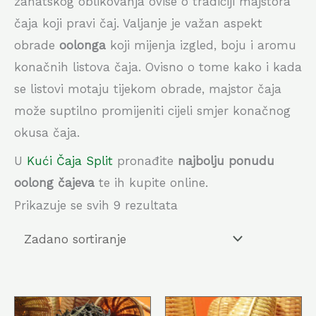
zanatskog oblikovanja ovise o tradiciji majstora
čaja koji pravi čaj. Valjanje je važan aspekt
obrade
oolonga
koji mijenja izgled, boju i aromu
konačnih listova čaja. Ovisno o tome kako i kada
se listovi motaju tijekom obrade, majstor čaja
može suptilno promijeniti cijeli smjer konačnog
okusa čaja.
U
Kući Čaja Split
pronađite
najbolju ponudu
oolong čajeva
te ih kupite online.
Prikazuje se svih 9 rezultata
Ovaj
Ovaj