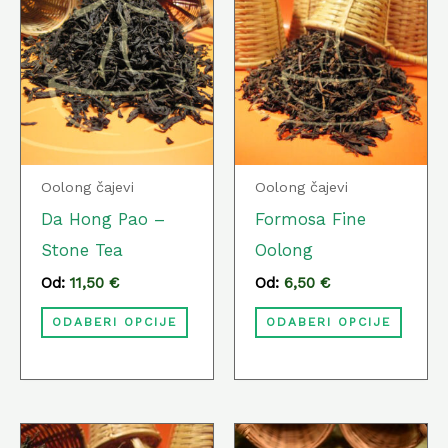
proizvod
proiz
ima
ima
više
više
varijanti.
varija
Opcije
Opcij
se
se
Oolong čajevi
Oolong čajevi
mogu
mog
Da Hong Pao –
Formosa Fine
odabrati
odabr
Stone Tea
Oolong
na
na
Od:
11,50
€
Od:
6,50
€
stranici
strani
ODABERI OPCIJE
ODABERI OPCIJE
proizvoda
proiz
Ovaj
Ovaj