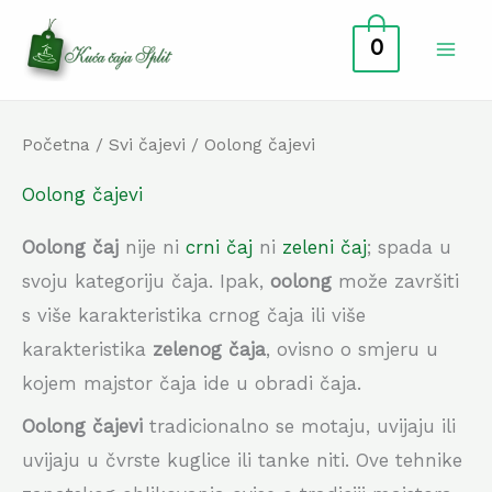
Skip
0
to
content
Početna
/
Svi čajevi
/ Oolong čajevi
Oolong čajevi
Oolong čaj
nije ni
crni čaj
ni
zeleni čaj
; spada u
svoju kategoriju čaja. Ipak,
oolong
može završiti
s više karakteristika crnog čaja ili više
karakteristika
zelenog čaja
, ovisno o smjeru u
kojem majstor čaja ide u obradi čaja.
Oolong čajevi
tradicionalno se motaju, uvijaju ili
uvijaju u čvrste kuglice ili tanke niti. Ove tehnike