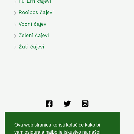
Pu Erh čajevi
Rooibos čajevi
Voćni čajevi
Zeleni čajevi
Žuti čajevi
Opći uvjeti poslovanja
Ova web stranica koristi kolačiće kako bi
Zaštita privatnosti
vam osigurala najbolje iskustvo na našoj