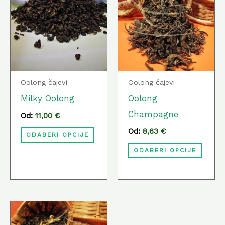
ima
ima
više
više
varijanti.
varija
Opcije
Opcij
se
se
Oolong čajevi
Oolong čajevi
mogu
mog
Milky Oolong
Oolong
odabrati
odabr
Champagne
Od:
11,00
€
na
na
Od:
8,63
€
ODABERI OPCIJE
stranici
strani
ODABERI OPCIJE
proizvoda
proiz
Ovaj
proizvod