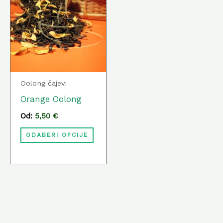
ima
više
varijanti.
Opcije
se
Oolong čajevi
mogu
Orange Oolong
odabrati
Od:
5,50
€
na
ODABERI OPCIJE
stranici
proizvoda