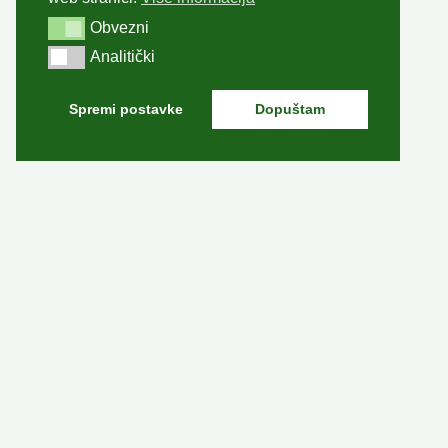
Obvezni
Obvezni
Analitički
Analitički
Spremi postavke
Dopuštam