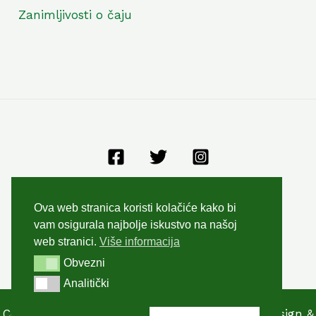
Zanimljivosti o čaju
Opći uvjeti poslovanja
Ova web stranica koristi kolačiće kako bi
Zaštita privatnosti
vam osigurala najbolje iskustvo na našoj
Kolačići
web stranici.
Više informacija
Obvezni
Obvezni
Analitički
Analitički
Copyright © 2026 Kuća čaja Split Kaliterna | design &