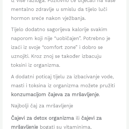
iz više razloga. Pozitivno će utjecati na vaše
mentalno zdravlje u smislu da tijelo luči
hormon sreće nakon vježbanja.
Tijelo dodatno sagorijeva kalorije svakim
naporom koji nije “uobičajen”. Potrebno je
izaći iz svoje “comfort zone” i dobro se
uznojiti. Kroz znoj se također izbacuju
toksini iz organizma.
A dodatni poticaj tijelu za izbacivanje vode,
masti i toksina iz organizma možete pružiti
konzumacijom čajeva za mršavljenje
.
Najbolji čaj za mršavljenje
Čajevi za detox organizma
ili
čajevi za
mršavljenje
bogati su vitaminima,