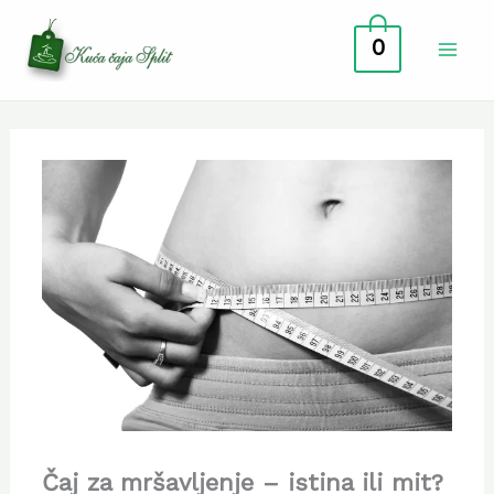
Skip
0
to
content
Čaj za mršavljenje – istina ili mit?