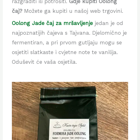
razgraditi ili potrošiti.
Gdje kupiti Oolong
čaj?
Možete ga kupiti u našoj web trgovini.
Oolong Jade čaj za mršavljenje
jedan je od
najpoznatijih čajeva s Tajvana. Djelomično je
fermentiran, a pri prvom gutljaju mogu se
osjetiti slatkaste i cvjetne note te vanilija.
Oduševit će vaša osjetila.