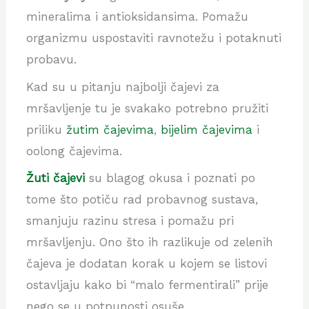
mineralima i antioksidansima. Pomažu
organizmu uspostaviti ravnotežu i potaknuti
probavu.
Kad su u pitanju najbolji čajevi za
mršavljenje tu je svakako potrebno pružiti
priliku
žutim čajevima
,
bijelim čajevima
i
oolong čajevima.
Žuti čajevi
su blagog okusa i poznati po
tome što potiču rad probavnog sustava,
smanjuju razinu stresa i pomažu pri
mršavljenju. Ono što ih razlikuje od zelenih
čajeva je dodatan korak u kojem se listovi
ostavljaju kako bi “malo fermentirali” prije
nego se u potpunosti osuše.