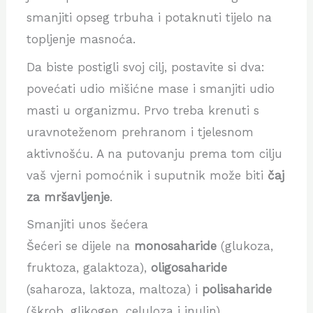
smanjiti opseg trbuha i potaknuti tijelo na
topljenje masnoća.
Da biste postigli svoj cilj, postavite si dva:
povećati udio mišićne mase i smanjiti udio
masti u organizmu. Prvo treba krenuti s
uravnoteženom prehranom i tjelesnom
aktivnošću. A na putovanju prema tom cilju
vaš vjerni pomoćnik i suputnik može biti
čaj
za mršavljenje
.
Smanjiti unos šećera
Šećeri se dijele na
monosaharide
(glukoza,
fruktoza, galaktoza),
oligosaharide
(saharoza, laktoza, maltoza) i
polisaharide
(škrob, glikogen, celuloza i inulin).