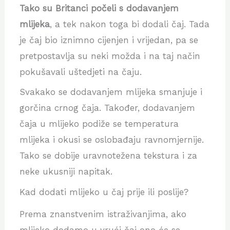
Tako su Britanci počeli s dodavanjem
mlijeka
, a tek nakon toga bi dodali čaj. Tada
je čaj bio iznimno cijenjen i vrijedan, pa se
pretpostavlja su neki možda i na taj način
pokušavali uštedjeti na čaju.
Svakako se dodavanjem mlijeka smanjuje i
gorčina crnog čaja. Također, dodavanjem
čaja u mlijeko podiže se temperatura
mlijeka i okusi se oslobađaju ravnomjernije.
Tako se dobije uravnotežena tekstura i za
neke ukusniji napitak.
Kad dodati mlijeko u čaj prije ili poslije?
Prema znanstvenim istraživanjima, ako
mlijeko dodamo u vrući čaj ono će se