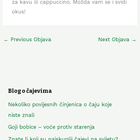
za kavu ili cappuccino. Možda vam se i svidi
okus!
←
Previous Objava
Next Objava
→
Blog o čajevima
Nekoliko povijesnih činjenica o čaju koje
niste znali
Goji bobice – voće protiv starenja
Znate li koji su najskuplji čajevi na svijetu?