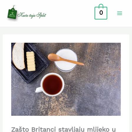
Skip
0
to
content
Zašto Britanci stavljaju mlijeko u