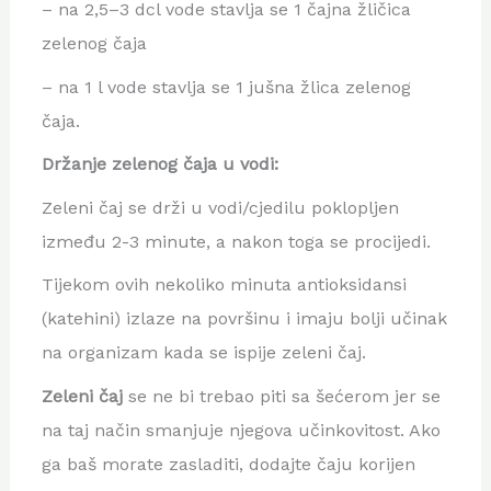
– na 2,5–3 dcl vode stavlja se 1 čajna žličica
zelenog čaja
– na 1 l vode stavlja se 1 jušna žlica zelenog
čaja.
Držanje zelenog čaja u vodi:
Zeleni čaj se drži u vodi/cjedilu poklopljen
između 2-3 minute, a nakon toga se procijedi.
Tijekom ovih nekoliko minuta antioksidansi
(katehini) izlaze na površinu i imaju bolji učinak
na organizam kada se ispije zeleni čaj.
Zeleni čaj
se ne bi trebao piti sa šećerom jer se
na taj način smanjuje njegova učinkovitost. Ako
ga baš morate zasladiti, dodajte čaju korijen