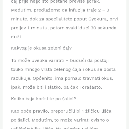
čaj prije nego što postane previše gorak.
Međutim, predlažemo da infuzija traje 2 – 3
minute, dok za specijalitete poput Gyokura, prvi
preljev 1 minutu, potom svaki idući 30 sekunda
duži.
Kakvog je okusa zeleni čaj?
To može uvelike varirati – budući da postoji
toliko mnogo vrsta zelenog čaja i okus se dosta
razlikuje. Općenito, ima pomalo travnati okus,
ipak, može biti i slatko, pa čak i orašasto.
Koliko čaja koristite po šalici?
Kao opće pravilo, preporučili bi 1 žličicu lišća
po šalici. Međutim, to može varirati ovisno o
veličini/obliku lišća. Na primjer, velikim