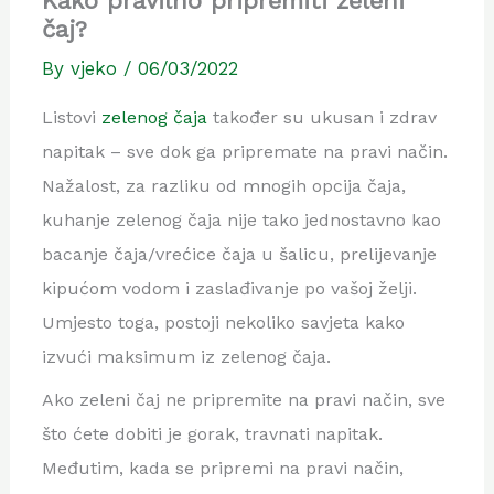
Kako pravilno pripremiti zeleni
čaj?
By
vjeko
/
06/03/2022
Listovi
zelenog čaja
također su ukusan i zdrav
napitak – sve dok ga pripremate na pravi način.
Nažalost, za razliku od mnogih opcija čaja,
kuhanje zelenog čaja nije tako jednostavno kao
bacanje čaja/vrećice čaja u šalicu, prelijevanje
kipućom vodom i zaslađivanje po vašoj želji.
Umjesto toga, postoji nekoliko savjeta kako
izvući maksimum iz zelenog čaja.
Ako zeleni čaj ne pripremite na pravi način, sve
što ćete dobiti je gorak, travnati napitak.
Međutim, kada se pripremi na pravi način,