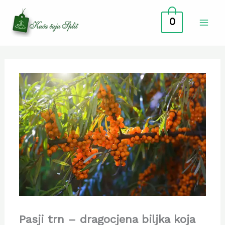
Skip
0
to
content
Pasji trn – dragocjena biljka koja