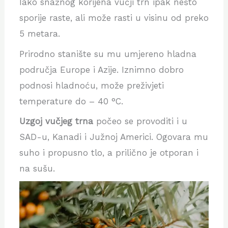
Iako snažnog korijena vučji trn ipak nešto
sporije raste, ali može rasti u visinu od preko
5 metara.
Prirodno stanište su mu umjereno hladna
područja Europe i Azije. Iznimno dobro
podnosi hladnoću, može preživjeti
temperature do – 40 °C.
Uzgoj vučjeg trna
počeo se provoditi i u
SAD-u, Kanadi i Južnoj Americi. Ogovara mu
suho i propusno tlo, a prilično je otporan i
na sušu.