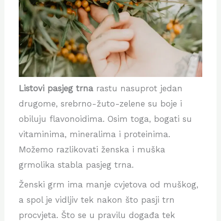
Listovi pasjeg trna
rastu nasuprot jedan
drugome, srebrno-žuto-zelene su boje i
obiluju flavonoidima. Osim toga, bogati su
vitaminima, mineralima i proteinima.
Možemo razlikovati ženska i muška
grmolika stabla pasjeg trna.
Ženski grm ima manje cvjetova od muškog,
a spol je vidljiv tek nakon što pasji trn
procvjeta. Što se u pravilu događa tek