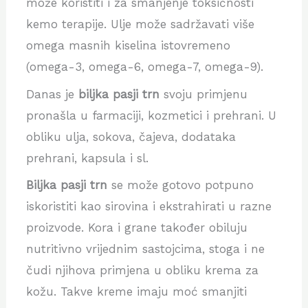
može koristiti i za smanjenje toksičnosti
kemo terapije. Ulje može sadržavati više
omega masnih kiselina istovremeno
(omega-3, omega-6, omega-7, omega-9).
Danas je
biljka pasji trn
svoju primjenu
pronašla u farmaciji, kozmetici i prehrani. U
obliku ulja, sokova, čajeva, dodataka
prehrani, kapsula i sl.
Biljka pasji trn
se može gotovo potpuno
iskoristiti kao sirovina i ekstrahirati u razne
proizvode. Kora i grane također obiluju
nutritivno vrijednim sastojcima, stoga i ne
čudi njihova primjena u obliku krema za
kožu. Takve kreme imaju moć smanjiti