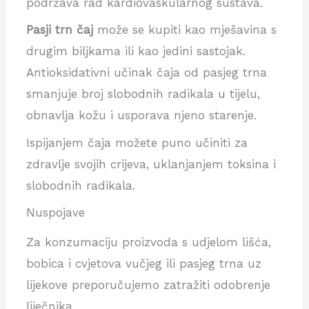
podržava rad kardiovaskularnog sustava.
Pasji trn čaj
može se kupiti kao mješavina s
drugim biljkama ili kao jedini sastojak.
Antioksidativni učinak čaja od pasjeg trna
smanjuje broj slobodnih radikala u tijelu,
obnavlja kožu i usporava njeno starenje.
Ispijanjem čaja možete puno učiniti za
zdravlje svojih crijeva, uklanjanjem toksina i
slobodnih radikala.
Nuspojave
Za konzumaciju proizvoda s udjelom lišća,
bobica i cvjetova vučjeg ili pasjeg trna uz
lijekove preporučujemo zatražiti odobrenje
liječnika.