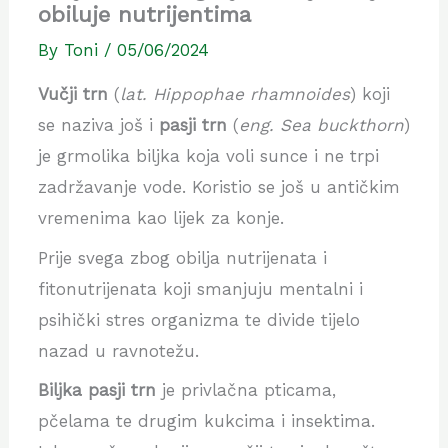
obiluje nutrijentima
By
Toni
/
05/06/2024
Vučji trn
(
lat. Hippophae rhamnoides
) koji
se naziva još i
pasji trn
(
eng. Sea buckthorn
)
je grmolika biljka koja voli sunce i ne trpi
zadržavanje vode. Koristio se još u antičkim
vremenima kao lijek za konje.
Prije svega zbog obilja nutrijenata i
fitonutrijenata koji smanjuju mentalni i
psihički stres organizma te divide tijelo
nazad u ravnotežu.
Biljka pasji trn
je privlačna pticama,
pčelama te drugim kukcima i insektima.