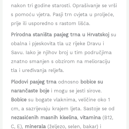
nakon tri godine starosti. Oprašivanje se vrši
s pomoću vjetra. Pasji trn cvjeta u proljeće,
prije ili usporedno s rastom lišća.
Prirodna staništa pasjeg trna u Hrvatskoj
su
obalna i pjeskovita tla uz rijeke Dravu i
Savu. Iako je njihov broj u tim područjima
znatno smanjen s obzirom na melioraciju
tla i uređivanja reljefa.
Plodovi pasjeg trna
odnosno
bobice
su
narančaste boje
i mogu se jesti sirove.
Bobice
su bogate vlaknima, veličine oko 1
cm, a sazrijevaju krajem ljeta. Sastoje se od
nezasićenih masnih kiselina
,
vitamina
(B12,
C, E),
minerala
(željezo, selen, bakar) i