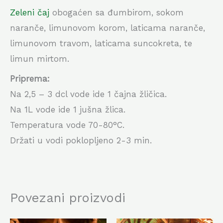
Zeleni čaj
obogaćen sa đumbirom, sokom
naranče, limunovom korom, laticama naranče,
limunovom travom, laticama suncokreta, te
limun mirtom.
Priprema:
Na 2,5 – 3 dcl vode ide 1 čajna žličica.
Na 1L vode ide 1 jušna žlica.
Temperatura vode 70-80°C.
Držati u vodi poklopljeno 2-3 min.
Povezani proizvodi