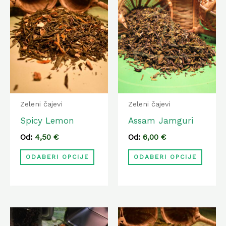
Ovaj
Ovaj
proizvod
proiz
ima
ima
više
više
varijanti.
varija
Opcije
Opcij
se
se
Zeleni čajevi
Zeleni čajevi
mogu
mogu
Spicy Lemon
Assam Jamguri
odabrati
odabr
Od:
4,50
€
Od:
6,00
€
na
na
ODABERI OPCIJE
ODABERI OPCIJE
stranici
strani
proizvoda
proiz
Ovaj
Ovaj