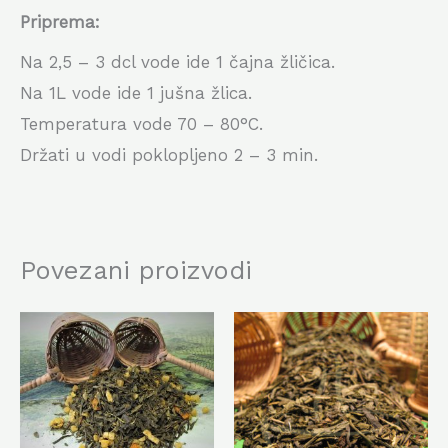
Priprema:
Na 2,5 – 3 dcl vode ide 1 čajna žličica.
Na 1L vode ide 1 jušna žlica.
Temperatura vode 70 – 80°C.
Držati u vodi poklopljeno 2 – 3 min.
Povezani proizvodi
Ovaj
Ovaj
proizvod
proiz
ima
ima
više
više