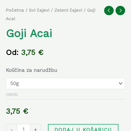
Početna
/
Svi čajevi
/
Zeleni čajevi
/ Goji
Acai
Goji Acai
Od:
3,75
€
Količina za narudžbu
OBRIŠI
3,75
€
-
+
DODAJ U KOŠARICU