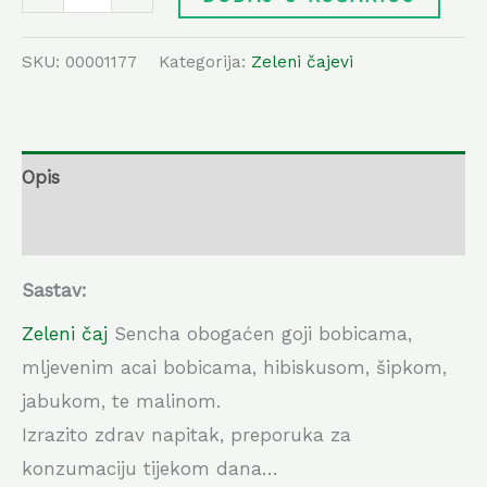
SKU:
00001177
Kategorija:
Zeleni čajevi
Opis
Dodatne informacije
Sastav:
Zeleni čaj
Sencha obogaćen goji bobicama,
mljevenim acai bobicama, hibiskusom, šipkom,
jabukom, te malinom.
Izrazito zdrav napitak, preporuka za
konzumaciju tijekom dana…