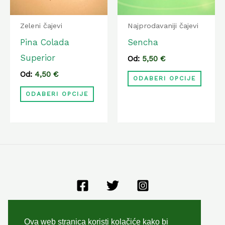
Opcije
Opcij
se
se
Zeleni čajevi
Najprodavaniji čajevi
mogu
mogu
Pina Colada
Sencha
odabrati
odabr
Superior
Od:
5,50
€
na
na
Od:
4,50
€
ODABERI OPCIJE
stranici
strani
ODABERI OPCIJE
proizvoda
proiz
Opći uvjeti poslovanja
Ova web stranica koristi kolačiće kako bi