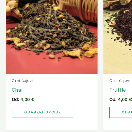
ima
više
varijanti.
Opcije
se
mogu
odabrati
na
stranici
Crni čajevi
Crni čajevi
proizvoda
Chai
Truffle
Od:
4,00
€
Od:
4,00
€
ODABERI OPCIJE
ODA