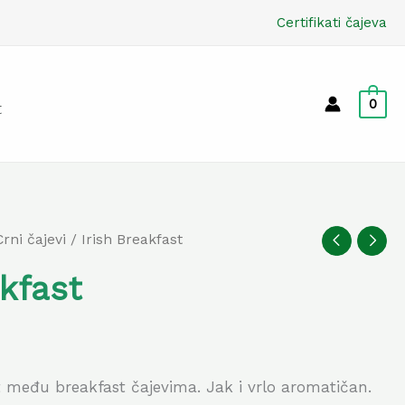
Certifikati čajeva
0
t
Crni čajevi
/ Irish Breakfast
akfast
et među breakfast čajevima. Jak i vrlo aromatičan.