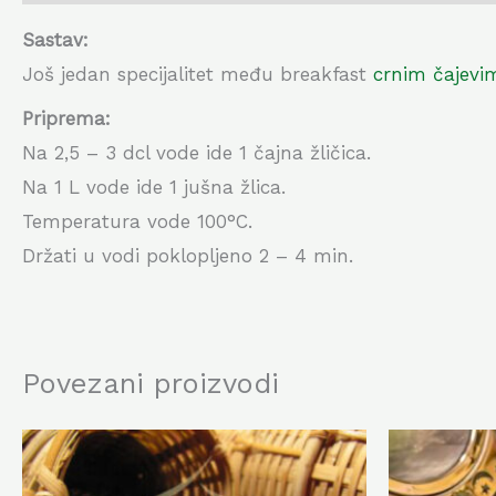
Sastav:
Još jedan specijalitet među breakfast
crnim čajevi
Priprema:
Na 2,5 – 3 dcl vode ide 1 čajna žličica.
Na 1 L vode ide 1 jušna žlica.
Temperatura vode 100°C.
Držati u vodi poklopljeno 2 – 4 min.
Povezani proizvodi
Ovaj
proizvod