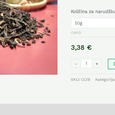
Količina za narudžb
OBRIŠI
3,38
€
-
+
SKU:
CCIB
Kategorij