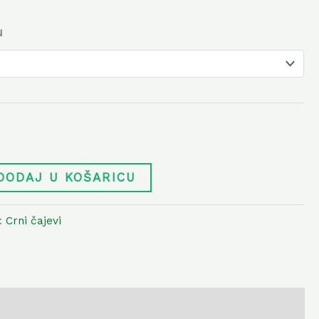
u
DODAJ U KOŠARICU
a:
Crni čajevi