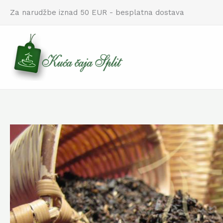
Skip
Za narudžbe iznad 50 EUR - besplatna dostava
to
content