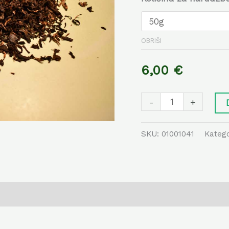
OBRIŠI
6,00
€
-
+
SKU:
01001041
Katego