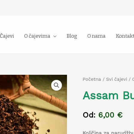
Čajevi
O čajevima
Blog
O nama
Kontak
Assam
Početna
/
Svi čajevi
/
Budla
Assam Bu
Beta
količina
Od:
6,00
€
Količina za narudžb