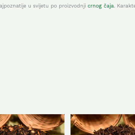
najpoznatije u svijetu po proizvodnji
crnog čaja
. Karakt
Ovaj
proizvod