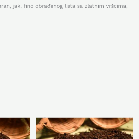
eran, jak, fino obrađenog lista sa zlatnim vršcima,
Ovaj
Ovaj
proizvod
proizvod