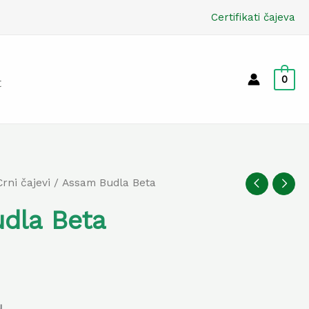
Certifikati čajeva
0
t
Crni čajevi
/ Assam Budla Beta
dla Beta
u