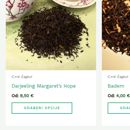
ima
više
varijanti.
Opcije
se
mogu
odabrati
na
stranici
Crni čajevi
Crni čajevi
proizvoda
Darjeeling Margaret’s Hope
Badem
Od:
8,50
€
Od:
4,00
€
ODABERI OPCIJE
ODA