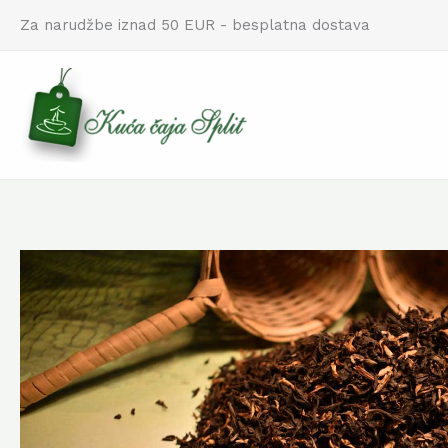
Skip
Za narudžbe iznad 50 EUR - besplatna dostava
to
content