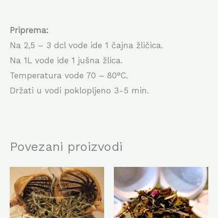
Priprema:
Na 2,5 – 3 dcl vode ide 1 čajna žličica.
Na 1L vode ide 1 jušna žlica.
Temperatura vode 70 – 80
°C
.
Držati u vodi poklopljeno 3-5 min.
Povezani proizvodi
Ovaj
Ovaj
proizvod
proiz
ima
ima