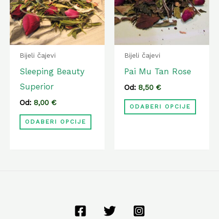
više
više
varijanti.
varija
Opcije
Opcij
se
se
Bijeli čajevi
Bijeli čajevi
mogu
mogu
Sleeping Beauty
Pai Mu Tan Rose
odabrati
odabr
Superior
Od:
8,50
€
na
na
Od:
8,00
€
ODABERI OPCIJE
stranici
strani
ODABERI OPCIJE
proizvoda
proiz