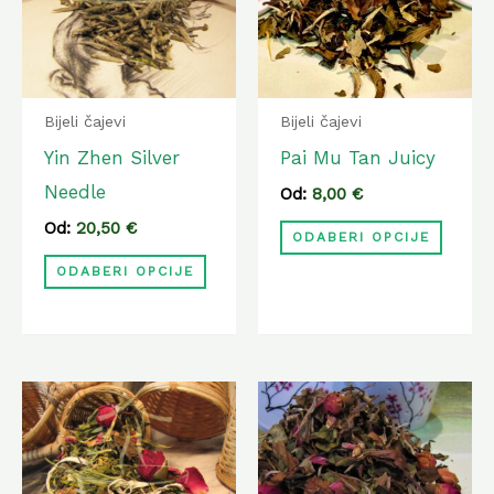
više
više
varijanti.
varija
Opcije
Opcij
se
se
Bijeli čajevi
Bijeli čajevi
mogu
mogu
Yin Zhen Silver
Pai Mu Tan Juicy
odabrati
odabr
Needle
Od:
8,00
€
na
na
Od:
20,50
€
ODABERI OPCIJE
stranici
strani
ODABERI OPCIJE
proizvoda
proiz
Ovaj
Ovaj
proizvod
proiz
ima
ima