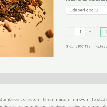
-
+
SKU:
01001197
Katego
mbirom, cimetom, limun mirtom, mrkvom, te sladić
na sa zelenim čajem, predstavlja idealan okrepljujući