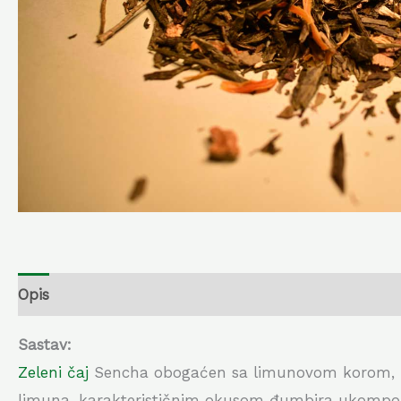
Opis
Dodatne informacije
Sastav:
Zeleni čaj
Sencha obogaćen sa limunovom korom, đu
limuna, karakterističnim okusom đumbira ukomponiri