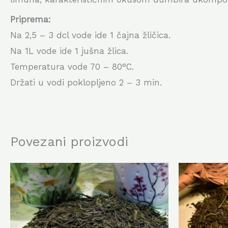
Priprema:
Na 2,5 – 3 dcl vode ide 1 čajna žličica.
Na 1L vode ide 1 jušna žlica.
Temperatura vode 70 – 80°C.
Držati u vodi poklopljeno 2 – 3 min.
Povezani proizvodi
Ovaj
proizvod
ima
više