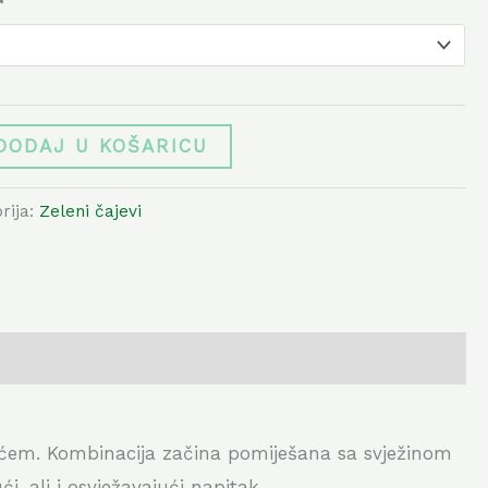
DODAJ U KOŠARICU
rija:
Zeleni čajevi
em. Kombinacija začina pomiješana sa svježinom
, ali i osvježavajući napitak…