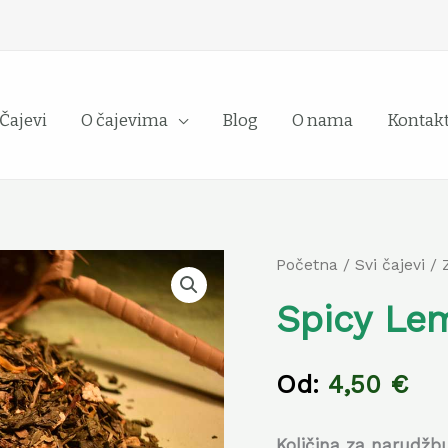
Čajevi
O čajevima
Blog
O nama
Kontak
Spicy
Početna
/
Svi čajevi
/
Lemon
Spicy Le
količina
Od:
4,50
€
Količina za narudžb