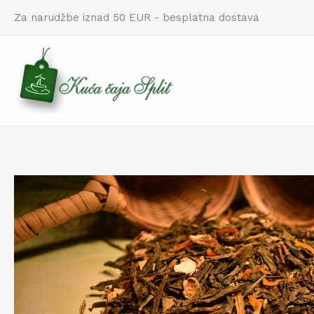
Skip
Za narudžbe iznad 50 EUR - besplatna dostava
to
content