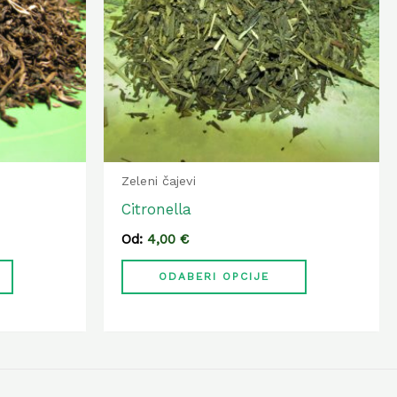
varijanti.
varijanti.
Opcije
Opcije
se
se
mogu
mogu
odabrati
odabrati
na
na
stranici
stranici
Zeleni čajevi
proizvoda
proizvoda
Citronella
Od:
4,00
€
ODABERI OPCIJE