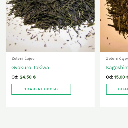
varijanti.
Opcije
se
mogu
odabrati
na
stranici
Zeleni čajevi
Zeleni čaje
proizvoda
Gyokuro Tokiwa
Kagoshi
Od:
24,50
€
Od:
15,00
ODABERI OPCIJE
ODA