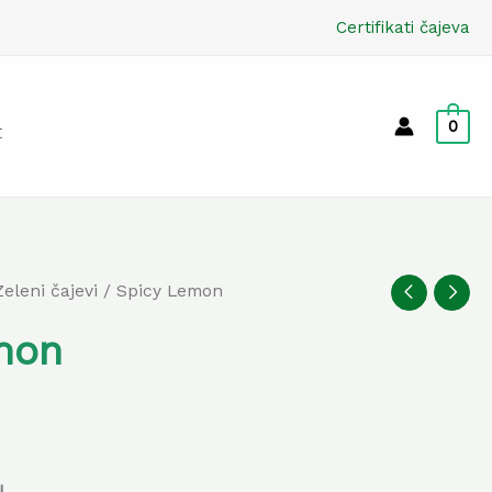
Certifikati čajeva
0
t
Zeleni čajevi
/ Spicy Lemon
mon
u