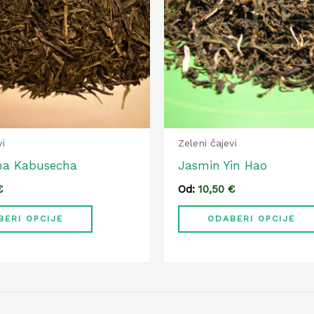
varijanti.
Opcije
se
mogu
odabrati
na
stranici
vi
Zeleni čajevi
proizvoda
ma Kabusecha
Jasmin Yin Hao
€
Od:
10,50
€
BERI OPCIJE
ODABERI OPCIJE