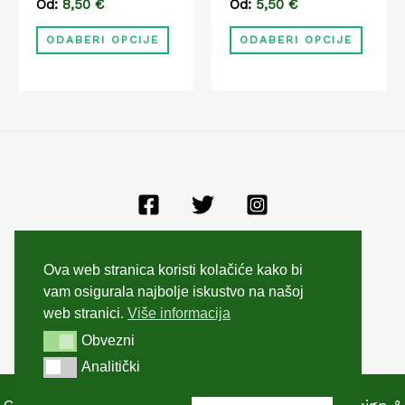
Od:
8,50
€
Od:
5,50
€
na
na
ODABERI OPCIJE
ODABERI OPCIJE
stranici
strani
proizvoda
proiz
Opći uvjeti poslovanja
Ova web stranica koristi kolačiće kako bi
Zaštita privatnosti
vam osigurala najbolje iskustvo na našoj
Kolačići
web stranici.
Više informacija
Obvezni
Obvezni
Analitički
Analitički