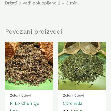
Držati u vodi poklopljeno 2 – 3 min.
Povezani proizvodi
Ovaj
Ovaj
proizvod
proiz
ima
ima
više
više
varijanti.
varija
Opcije
Opcij
se
se
Zeleni čajevi
Zeleni čajevi
mogu
mogu
Pi Lo Chun Qu
Citronella
odabrati
odabr